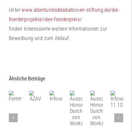
Unter
www.albertundeddadarboven-stiftung.de/die-
foerderprojekte/idee-foerderpreis/
finden Interessierte weitere Informationen zur
Bewerbung und zum Ablauf.
Ähnliche Beiträge
Femme
AZAV
Infoveranstaltung
Infover
Ausschreibung
Ausschreibung
11.10.2
Honorartätigkeit
Honorartätigkeit
Durchführung
Durchführung
von
von