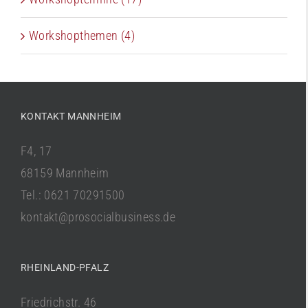
Workshopthemen (4)
KONTAKT MANNHEIM
F4, 17
68159 Mannheim
Tel.: 0621 70291500
kontakt@prosocialbusiness.de
RHEINLAND-PFALZ
Friedrichstr. 46