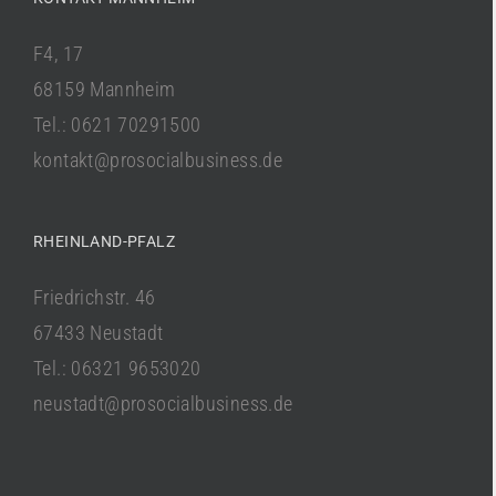
F4, 17
68159 Mannheim
Tel.: 0621 70291500
kontakt@prosocialbusiness.de
RHEINLAND-PFALZ
Friedrichstr. 46
67433 Neustadt
Tel.: 06321 9653020
neustadt@prosocialbusiness.de