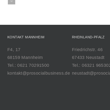
KONTAKT MANNHEIM
RHEINLAND-PFALZ
F4, 17
Friedrichstr. 46
68159 Mannheim
67433 Neustadt
Tel.: 0621 70291500
Tel.: 06321 96530
kontakt@prosocialbusiness.de
neustadt@prosoci