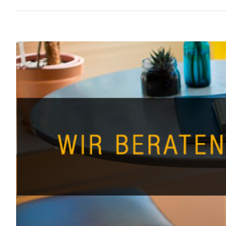
Zeige
grösseres
Bild