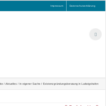
Impressum
Datenschutzerklärung
Toggle
Sliding
Bar
Area
WORKSHOPS
AKTUELLES
KONTAKT
ite
Aktuelles
In eigener Sache
Existenzgründungsberatung in Ludwigshafen