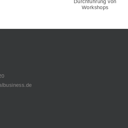
Honorartätigkeit
Durchführung von
Workshops
20
albusiness.de