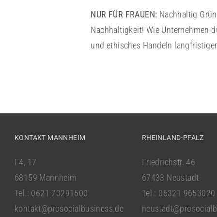
NUR FÜR FRAUEN:
Nachhaltig Grün
Nachhaltigkeit! Wie Unternehmen d
und ethisches Handeln langfristigen
KONTAKT MANNHEIM
RHEINLAND-PFALZ
F4, 17
Friedrichstr. 46
68159 Mannheim
67433 Neustadt
Tel.: 0621 70291500
Tel.: 06321 9653020
kontakt@prosocialbusiness.de
neustadt@prosocialb