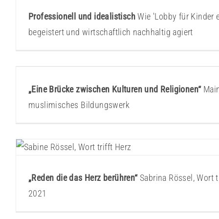
Professionell und idealistisch
Wie 'Lobby für Kinder e.
begeistert und wirtschaftlich nachhaltig agiert
Maimonides – jüdisch-muslimisches B
Gründerstorys
„Eine Brücke zwischen Kulturen und Religionen“
Mai
muslimisches Bildungswerk
Sabrina Rössel – Wort trifft H
Gründerstorys
„Reden die das Herz berühren“
Sabrina Rössel, Wort t
2021