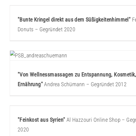
Ferid Kaceri – Heavens Donu
Gründerstorys
"Bunte Kringel direkt aus dem Süßigkeitenhimmel"
Fe
Donuts – Gegründet 2020
Andrea Schümann
Gründerstorys
"Von Wellnessmassagen zu Entspannung, Kosmetik, 
Ernährung"
Andrea Schümann – Gegründet 2012
Al Hazzouri Online Shop
Gründerstorys
"Feinkost aus Syrien"
Al Hazzouri Online Shop – Geg
2020