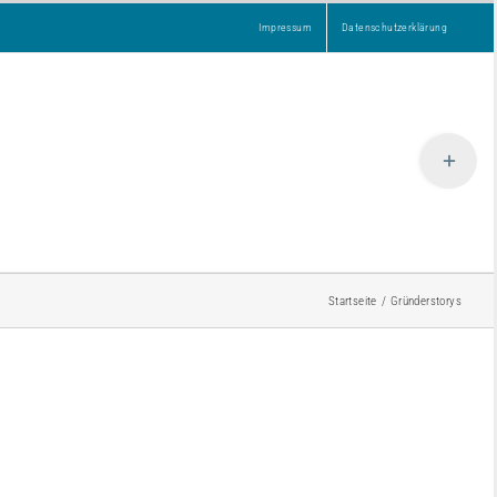
Impressum
Datenschutzerklärung
KUNDEN
WORKSHOPS
AKTUELLES
KONTAKT
Toggle
Sliding
Bar
Area
Startseite
Gründerstorys