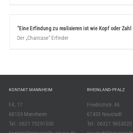
HANEMA – Der „Chaircase“ Erfi
Gründerstorys
"Eine Erfindung zu realisieren ist wie Kopf oder Zahl
Der „Chaircase“ Erfinder
KONTAKT MANNHEIM
RHEINLAND-PFALZ
F4, 17
Friedrichstr. 46
68159 Mannheim
67433 Neustadt
Tel.: 0621 70291500
Tel.: 06321 9653020