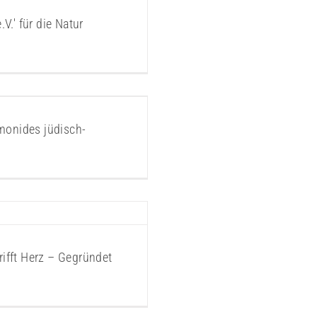
V.' für die Natur
ildungswerk
monides jüdisch-
erz
rifft Herz – Gegründet