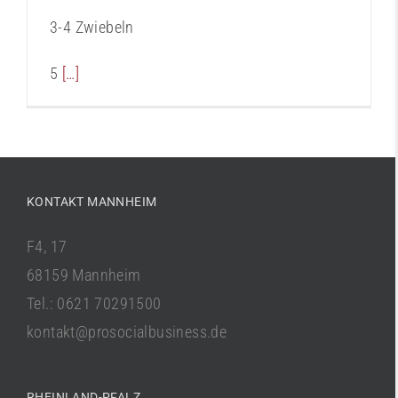
3-4 Zwiebeln
5
[…]
KONTAKT MANNHEIM
F4, 17
68159 Mannheim
Tel.: 0621 70291500
kontakt@prosocialbusiness.de
RHEINLAND-PFALZ