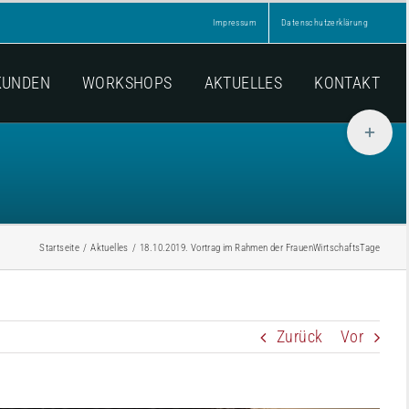
Impressum
Datenschutzerklärung
KUNDEN
WORKSHOPS
AKTUELLES
KONTAKT
Toggle
Sliding
Bar
Area
Startseite
Aktuelles
18.10.2019. Vortrag im Rahmen der FrauenWirtschaftsTage
Zurück
Vor