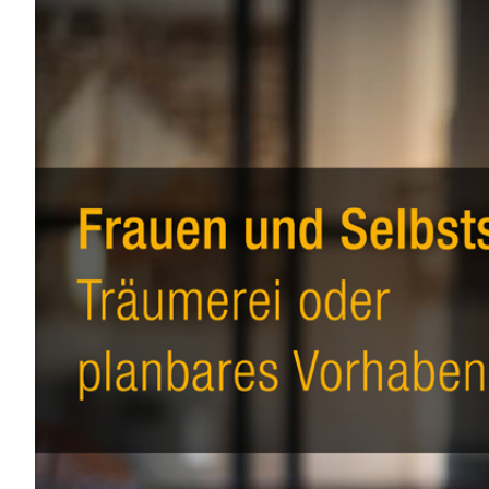
Zeige
grösseres
Bild