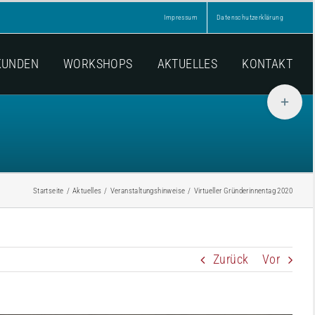
Impressum
Datenschutzerklärung
KUNDEN
WORKSHOPS
AKTUELLES
KONTAKT
Toggle
Sliding
Bar
Area
Startseite
Aktuelles
Veranstaltungshinweise
Virtueller Gründerinnentag 2020
Zurück
Vor