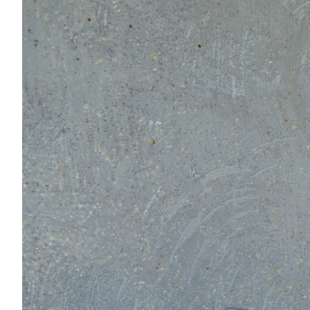
Zeige
grösseres
Bild