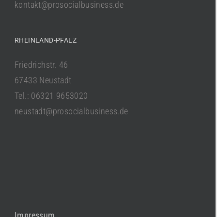
kontakt@prosocialbusiness.de
RHEINLAND-PFALZ
Friedrichstr. 46
67433 Neustadt
Tel.: 06321 9653020
neustadt@prosocialbusiness.de
Impressum