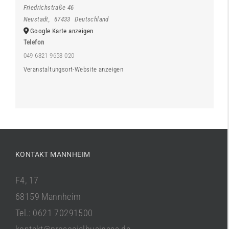
Friedrichstraße 46
Neustadt
,
67433
Deutschland
Google Karte anzeigen
Telefon
049 6321 9653 020
Veranstaltungsort-Website anzeigen
KONTAKT MANNHEIM
F4, 17
68159 Mannheim
Tel.: 0621 70291500