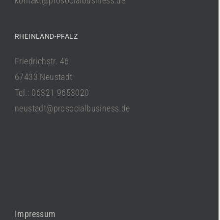
kontakt@prosocialbusiness.de
RHEINLAND-PFALZ
Friedrichstr. 46
67433 Neustadt
Tel.: 06321 9653020
neustadt@prosocialbusiness.de
Impressum