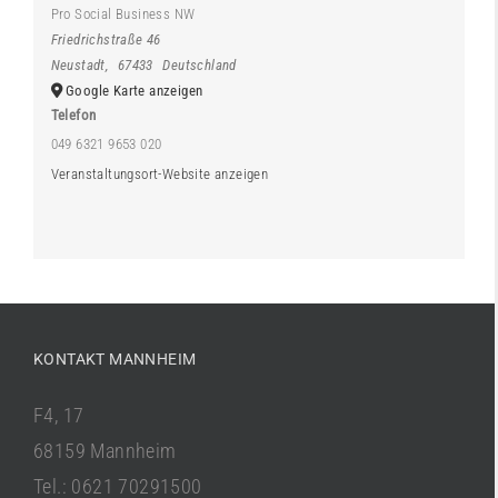
Pro Social Business NW
Friedrichstraße 46
Neustadt
,
67433
Deutschland
Google Karte anzeigen
Telefon
049 6321 9653 020
Veranstaltungsort-Website anzeigen
KONTAKT MANNHEIM
F4, 17
68159 Mannheim
Tel.: 0621 70291500