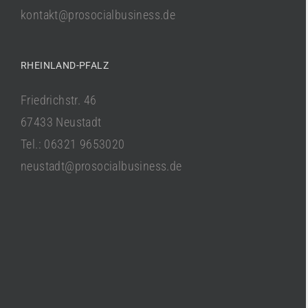
kontakt@prosocialbusiness.de
RHEINLAND-PFALZ
Friedrichstr. 46
67433 Neustadt
Tel.: 06321 9653020
neustadt@prosocialbusiness.de