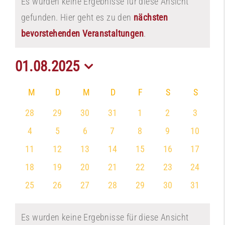
Es wurden keine Ergebnisse für diese Ansicht
gefunden. Hier geht es zu den
nächsten
Hinweis
bevorstehenden Veranstaltungen
.
01.08.2025
Datum
Kalender
M
MONTAG
D
DIENSTAG
M
MITTWOCH
D
DONNERSTAG
F
FREITAG
S
SAMSTAG
S
SONNT
wählen.
von
0
0
0
0
0
0
0
28
29
30
31
1
2
3
Veranstaltungen
Veranstaltungen
Veranstaltungen
Veranstaltungen
Veranstaltungen
Veranstaltungen
Veranstaltungen
Veransta
0
0
0
0
0
0
0
4
5
6
7
8
9
10
Veranstaltungen
Veranstaltungen
Veranstaltungen
Veranstaltungen
Veranstaltungen
Veranstaltungen
Veransta
0
0
0
0
0
0
0
11
12
13
14
15
16
17
Veranstaltungen
Veranstaltungen
Veranstaltungen
Veranstaltungen
Veranstaltungen
Veranstaltungen
Veransta
0
0
0
0
0
0
0
18
19
20
21
22
23
24
Veranstaltungen
Veranstaltungen
Veranstaltungen
Veranstaltungen
Veranstaltungen
Veranstaltungen
Veransta
0
0
0
0
0
0
0
25
26
27
28
29
30
31
Veranstaltungen
Veranstaltungen
Veranstaltungen
Veranstaltungen
Veranstaltungen
Veranstaltungen
Veransta
Es wurden keine Ergebnisse für diese Ansicht