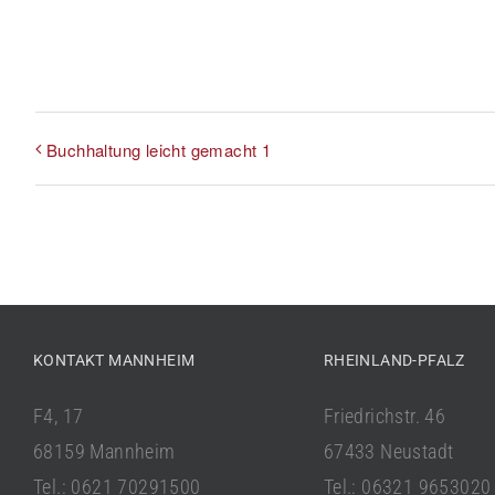
Buchhaltung leicht gemacht 1
KONTAKT MANNHEIM
RHEINLAND-PFALZ
F4, 17
Friedrichstr. 46
68159 Mannheim
67433 Neustadt
Tel.: 0621 70291500
Tel.: 06321 9653020