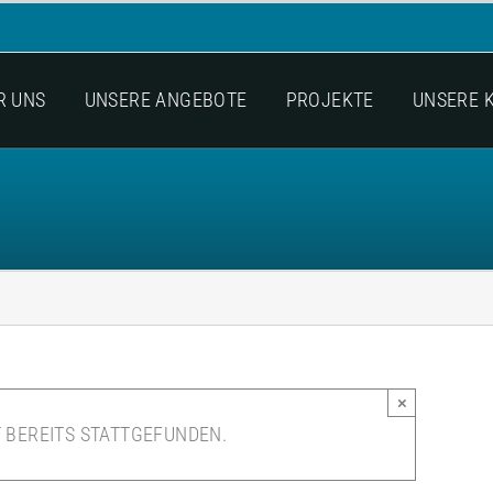
R UNS
UNSERE ANGEBOTE
PROJEKTE
UNSERE 
×
 BEREITS STATTGEFUNDEN.