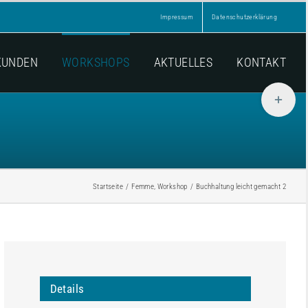
Impressum
Datenschutzerklärung
KUNDEN
WORKSHOPS
AKTUELLES
KONTAKT
Toggle
Sliding
Bar
Area
Startseite
Femme
Workshop
Buchhaltung leicht gemacht 2
Details