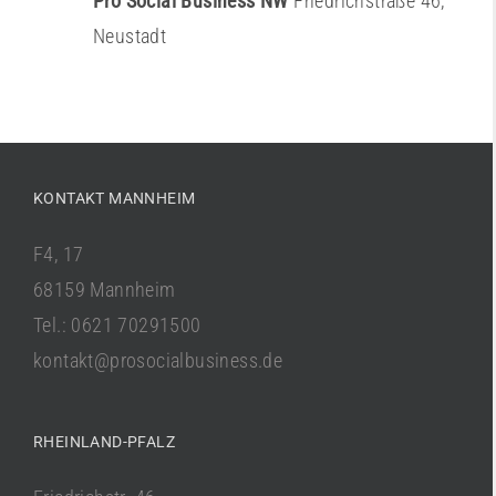
Pro Social Business NW
Friedrichstraße 46,
Neustadt
KONTAKT MANNHEIM
F4, 17
68159 Mannheim
Tel.: 0621 70291500
kontakt@prosocialbusiness.de
RHEINLAND-PFALZ