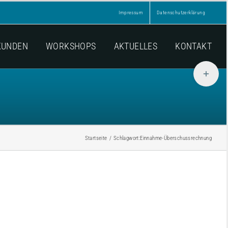
Impressum
Datenschutzerklärung
KUNDEN
WORKSHOPS
AKTUELLES
KONTAKT
Toggle
Sliding
Bar
Area
Startseite
Schlagwort:
Einnahme-Überschussrechnung