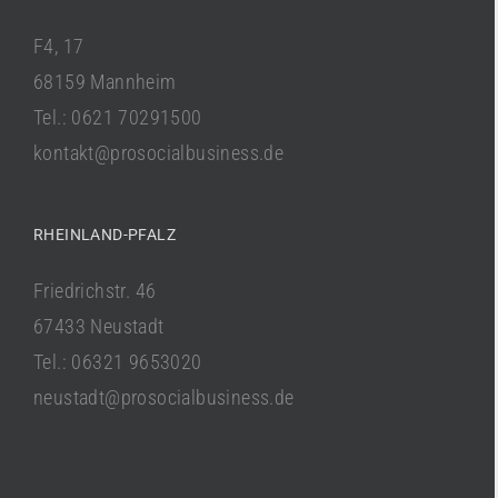
F4, 17
68159 Mannheim
Tel.: 0621 70291500
kontakt@prosocialbusiness.de
RHEINLAND-PFALZ
Friedrichstr. 46
67433 Neustadt
Tel.: 06321 9653020
neustadt@prosocialbusiness.de