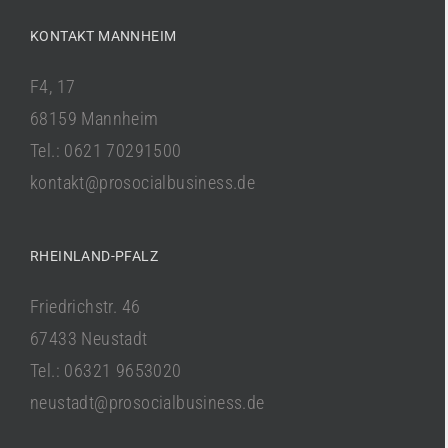
KONTAKT MANNHEIM
F4, 17
68159 Mannheim
Tel.: 0621 70291500
kontakt@prosocialbusiness.de
RHEINLAND-PFALZ
Friedrichstr. 46
67433 Neustadt
Tel.: 06321 9653020
neustadt@prosocialbusiness.de