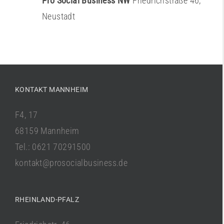
Pro Social Business NW
Friedrichstraße 46,
Neustadt
KONTAKT MANNHEIM
F4, 17
68159 Mannheim
Tel.: 0621 70291500
kontakt@prosocialbusiness.de
RHEINLAND-PFALZ