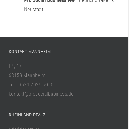
Pro Social Business NW
Friedrichstraße 46,
Neustadt
KONTAKT MANNHEIM
F4, 17
68159 Mannheim
Tel.: 0621 70291500
kontakt@prosocialbusiness.de
RHEINLAND-PFALZ