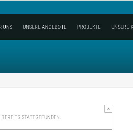
R UNS
UNSERE ANGEBOTE
PROJEKTE
UNSERE 
×
 BEREITS STATTGEFUNDEN.