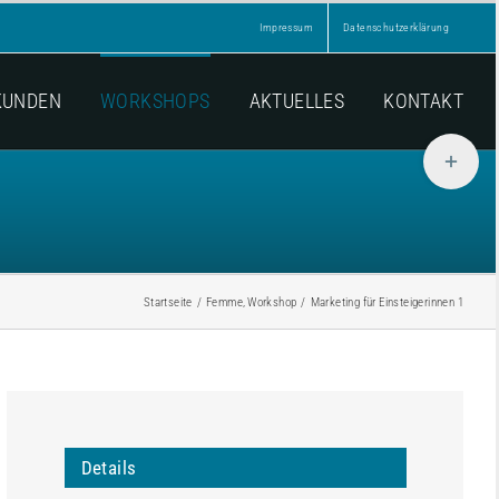
Impressum
Datenschutzerklärung
KUNDEN
WORKSHOPS
AKTUELLES
KONTAKT
Toggle
Sliding
Bar
Area
Startseite
Femme
Workshop
Marketing für Einsteigerinnen 1
Details