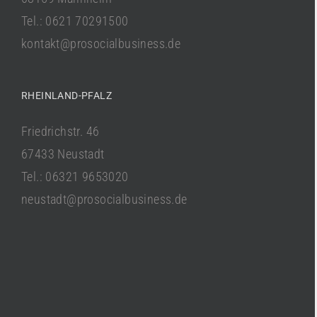
Tel.: 0621 70291500
kontakt@prosocialbusiness.de
RHEINLAND-PFALZ
Friedrichstr. 46
67433 Neustadt
Tel.: 06321 9653020
neustadt@prosocialbusiness.de