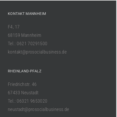
KONTAKT MANNHEIM
F4, 17
68159 Mannheim
Tel.: 0621 70291500
kontakt@prosocialbusiness.de
RHEINLAND-PFALZ
Friedrichstr. 46
67433 Neustadt
Tel.: 06321 9653020
neustadt@prosocialbusiness.de