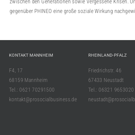
zwischen den Generationen sowie Vergessene Krisen. Unt
gegenüber PHINEO eine große soziale Wirkung nachgew
KONTAKT MANNHEIM
RHEINLAND-PFALZ
F4, 17
Friedrichstr. 46
68159 Mannheim
67433 Neustadt
Tel.: 0621 70291500
Tel.: 06321 9653020
kontakt@prosocialbusiness.de
neustadt@prosocialb