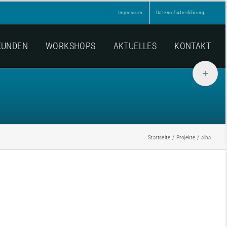
Impressum
Datenschutzerklärung
KUNDEN
WORKSHOPS
AKTUELLES
KONTAKT
Toggle
Sliding
Bar
Area
Startseite
Projekte
alba