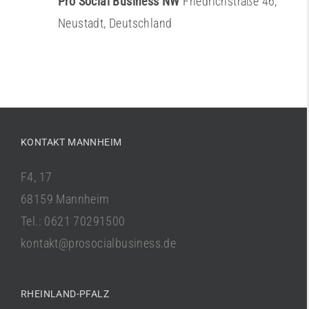
Pro Social Business NW
Friedrichstraße 46,
Neustadt, Deutschland
KONTAKT MANNHEIM
F4, 17
68159 Mannheim
Tel.: 0621 70291500
kontakt@prosocialbusiness.de
RHEINLAND-PFALZ