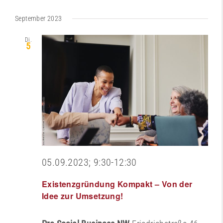
Datum
September 2023
wählen.
Di.
5
05.09.2023; 9:30
-
12:30
Existenzgründung Kompakt – Von der
Idee zur Umsetzung!