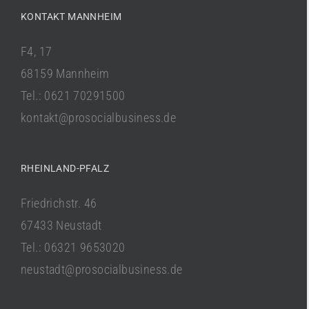
KONTAKT MANNHEIM
F4, 17
68159 Mannheim
Tel.: 0621 70291500
kontakt@prosocialbusiness.de
RHEINLAND-PFALZ
Friedrichstr. 46
67433 Neustadt
Tel.: 06321 9653020
neustadt@prosocialbusiness.de